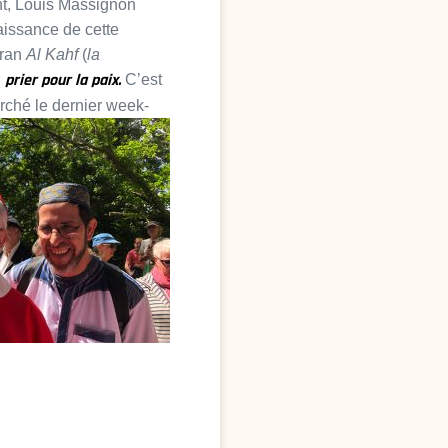
nt, Louis Massignon
aissance de cette
oran
Al Kahf
(
la
prier pour la paix.
…
C’est
arché le dernier week-