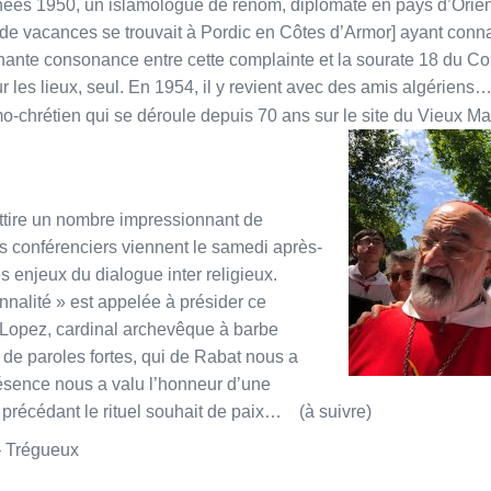
nées 1950, un islamologue de renom, diplomate en pays d’Orie
e de vacances se trouvait à Pordic en Côtes d’Armor] ayant conn
nnante consonance entre cette complainte et la sourate 18 du C
t sur les lieux, seul. En 1954, il y revient avec des amis algériens
mo-chrétien qui se déroule depuis 70 ans sur le site du Vieux M
tire un nombre impressionnant de
rs conférenciers viennent le samedi après-
es enjeux du dialogue inter religieux.
alité » est appelée à présider ce
 Lopez, cardinal archevêque à barbe
de paroles fortes, qui de Rabat nous a
résence nous a valu l’honneur d’une
 précédant le rituel souhait de paix… (à suivre)
– Trégueux