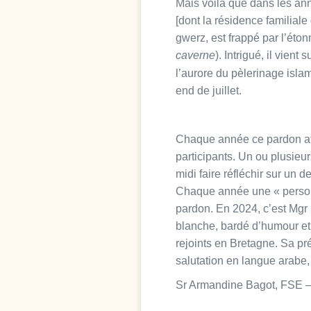
Mais voilà que dans les an
[dont la résidence familial
gwerz, est frappé par l’éto
caverne
). Intrigué, il vien
l’aurore du pèlerinage isla
end de juillet.
Chaque année ce pardon at
participants. Un ou plusieu
midi faire réfléchir sur un d
Chaque année une « personn
pardon. En 2024, c’est Mgr
blanche, bardé d’humour et 
rejoints en Bretagne. Sa p
salutation en langue arabe,
Sr Armandine Bagot, FSE 