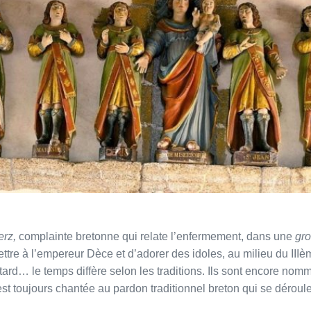
rz,
complainte bretonne qui relate l’enfermement, dans une
gro
ttre à l’empereur Dèce et d’adorer des idoles, au milieu du IIIè
 tard… le temps diffère selon les traditions. Ils sont encore no
t toujours chantée au pardon traditionnel breton qui se déroule