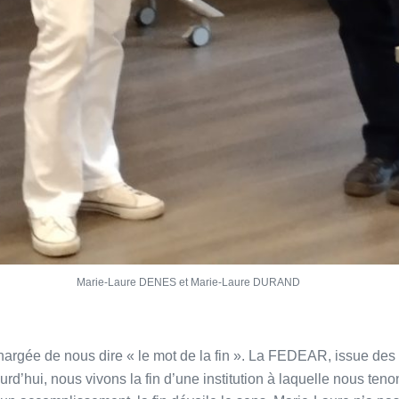
Marie-Laure DENES et Marie-Laure DURAND
chargée de nous dire « le mot de la fin ». La FEDEAR, issue des
urd’hui, nous vivons la fin d’une institution à laquelle nous teno