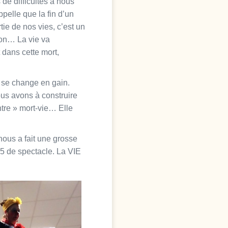
de difficultés à nous
ppelle que la fin d’un
tie de nos vies, c’est un
ion… La vie va
 dans cette mort,
e se change en gain.
us avons à construire
ntre » mort-vie… Elle
nous a fait une grosse
15 de spectacle. La VIE