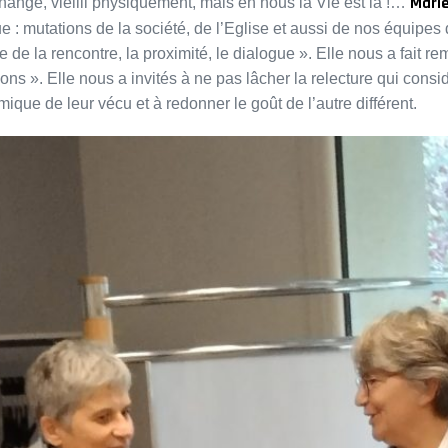
Mari
angé, vieilli physiquement, mais en nous la Vie est là !…
cue : mutations de la société, de l’Eglise et aussi de nos équip
e de la rencontre, la proximité, le dialogue ». Elle nous a fait
ations ». Elle nous a invités à ne pas lâcher la relecture qui con
mique de leur vécu et à redonner le goût de l’autre différent.