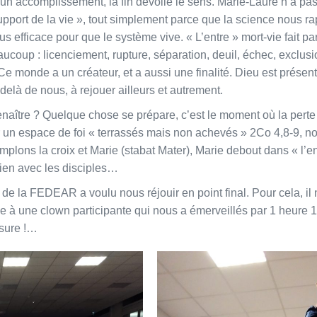
un accomplissement, la fin dévoile le sens. Marie-Laure n’a pas 
support de la vie », tout simplement parce que la science nous ra
us efficace pour que le système vive. « L’entre » mort-vie fait par
ucoup : licenciement, rupture, séparation, deuil, échec, exclus
 Ce monde a un créateur, et a aussi une finalité. Dieu est présent
elà de nous, à rejouer ailleurs et autrement.
l renaître ? Quelque chose se prépare, c’est le moment où la pert
un espace de foi « terrassés mais non achevés » 2Co 4,8-9, no
mplons la croix et Marie (stabat Mater), Marie debout dans « l’e
 lien avec les disciples…
 de la FEDEAR a voulu nous réjouir en point final. Pour cela, il 
fiée à une clown participante qui nous a émerveillés par 1 heure 
ssure !…